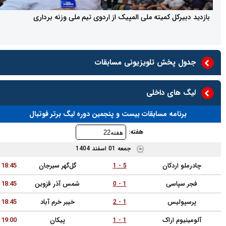
رکل کمیته ملی المپیک از اردوی تیم ملی وزنه برداری
 پخش تلویزیونی مسابقات
های داخلی
نامه مسابقات بیست و پنجمین دوره لیگ برتر فوتبال
هفته:
جمعه 01 اسفند 1404
 اردکان
گل‌گهر سیرجان
18:45
5 - 1
پاسی
شمس آذر قزوین
18:45
1 - 0
ولیس
خیبر خرم آباد
18:45
1 - 2
وم اراک
پیکان
19:00
1 - 1