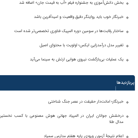
ش‌آموزی به جشنواره فیلم «آب به قیمت جان» اضافه شد
خوب باید روایتگر دقیق واقعیت و امیدآفرین باشد
رقابت‌ها در سومین دوره المپیک فناوری تخصصی‌تر شده است
دل درآمدزایی ایکس؛ اولویت با محتوای اصیل
ات بی‌بازگشت نیروی هوایی ارتش به سینما می‌آید
ها
؛ امانت‌دار حقیقت در عصر جنگ شناختی
جوانان ایران در المپیاد جهانی هوش مصنوعی با کسب نخستین
ا
تیجۀ آزمون ورودی پایه هفتم مدارس سمپاد