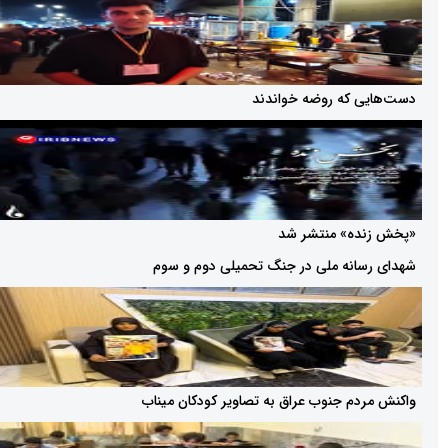
 که روضه خواندند
ه» منتشر شد
نه ملی در جنگ تحمیلی دوم و سوم
م جنوب عراق به تصاویر کودکان میناب