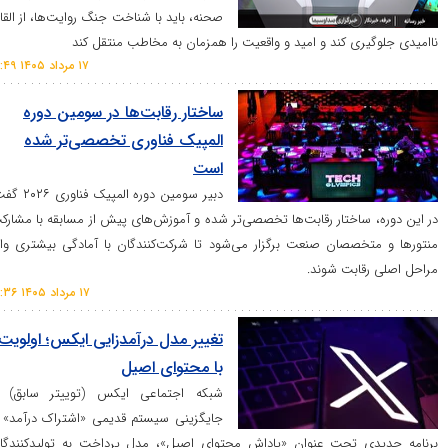
صحنه، باید با شناخت جنگ روایت‌ها، از القای
ی کند و امید و واقعیت را همزمان به مخاطب منتقل کند
۱۷ مرداد ۱۴۰۵ ۱۶:۴۹
ساختار رقابت‌ها در سومین دوره
المپیک فناوری تخصصی‌تر شده
است
دبیر سومین دوره المپیک فناوری ۲۰۲۶ گفت:
اختار رقابت‌ها تخصصی‌تر شده و آموزش‌های پیش از مسابقه با مشارکت
خصصان صنعت برگزار می‌شود تا شرکت‌کنندگان با آمادگی بیشتری وارد
ابت شوند.
۱۷ مرداد ۱۴۰۵ ۱۶:۳۶
تغییر مدل درآمدزایی ایکس؛ اولویت
با محتوای اصیل
شبکه اجتماعی ایکس (توییتر سابق) با
جایگزینی سیستم قدیمی «اشتراک درآمد» با
تحت عنوان «پاداش محتوای اصیل»، مدل پرداخت به تولیدکنندگان