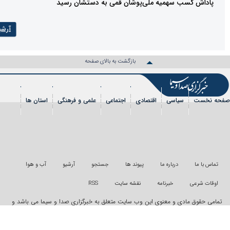
ب سهمیه ملی‌پوشان قمی به دستشان رسید
آرشیو
بازگشت به بالای صفحه
سیاسی
اقتصادی
اجتماعی
علمی و فرهنگی
استان ها
شی
عکس
فیلم
شهروندخبرنگار
رویداد
درباره ما
پیوند ها
جستجو
آرشیو
آب و هوا
خبرنامه
نقشه سایت
RSS
دی و معنوی این وب سایت متعلق به خبرگزاری صدا و سیما می باشد و
ونی از آن پیگرد قانونی دارد
"ایران سامانه"