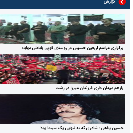
ش
راسم اربعین حسینی در روستای قوپی باباعلی مهاباد
ان داری فرزندان میرزا در رشت
ی ؛ شاعری که به تنهایی یک سینما بود!