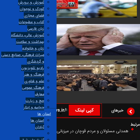
آموزش و پرورش
کودک و نوجوان
فضای مجازی
 سهمیه سوخت به کارت بانکی
کتاب و مطبوعات
۱۴۰۵
زبان فارسی
آموزش عالی، دانشگاه
بهداشت و سلامت
زنان و خانواده
میراث فرهنگی، صنایع دستی
 جهنم بر روی آمریکایی‌ها پس از جنگ با ایران
و گردشگری
راديو تلويزيون
فرهنگ و هنر
علم و فناوری
فرهنگ عمومی
‌ای که اربعین امسال در جای خالی رهبر شهید خالی نماند
معارف
۱۴۰۵
حج و زیارت
حماسه و ایثار
کپی لینک
خبرهای
استان ها
استان ها
آبادان
مدلی مسئولان و مردم قوچان در میزبانی از سوگواران «رهبر شهید»