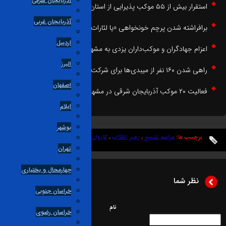
آذربایجان شرقی
قرار بیش از ۵۵ موکب پذیرایی از استان اصفهان در مشهد مقدس
آذربایجان غربی
رافراشته شدن پرچم خونخواهی «یا لثارات الحسین (ع)» در مشهد مقدس
اردبیل
عزام جهادگران و موکب‌داران یزدی به مشهد مقدس
البرز
ی شدن ۱۶۰ نفر از میبدی‌ها برای شرکت در مراسم وداع با رهبر شهید
اصفهان
لیت ۲۰ موکب آذربایجان شرقی در مشهدمقدس
ایلام
بوشهر
برچسب ها:
مراسم تشییع
،
رهبر انقلاب
،
کاروان زائران
،
مشهد مقدس
تهران
چهارمحال و بختیاری
نظر شما
خراسان جنوبی
نام
خراسان رضوی