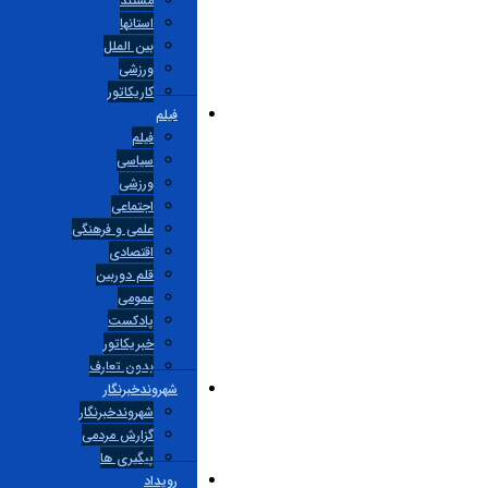
مستند
استانها
بین الملل
ورزشی
کاریکاتور
فیلم
فیلم
سیاسی
ورزشی
اجتماعی
علمی و فرهنگی
اقتصادی
قلم دوربین
عمومی
پادکست
خبریکاتور
بدون تعارف
شهروندخبرنگار
شهروندخبرنگار
گزارش مردمی
پیگیری ها
رویداد