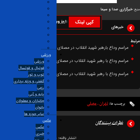
گزاری صدا و سیما
کپی لینک
خبرهای
راسم وداع بارهبر شهید انقلاب در مصلاى تهران -۹
ورزشی
راسم وداع با رهبر شهید انقلاب در مصلای تهران _ ۸
ورزشی
فوتبال و فوتسال
راسم وداع با رهبر شهید انقلاب در مصلای تهران _ ۱۰
توپ و تور
کشتی و وزنه برداری
رزمی
پایه و آبی
جانبازان و معلولان
تهران
مصلی
برچسب ها:
،
بانوان
ساير حوزه ها
عکس
نظرات بینندگان
عکس
خبری
انتشار یافته:
۱
در انتظار بررسی:
۰
غیر قابل انتشار:
۰