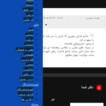
مستند
استانها
بین الملل
ورزشی
ه مجیدی
|
|
۱۴:۵۱ - ۱۴۰۵/۰۴/۱۴
پاسخ
کاریکاتور
فیلم
1
0
فیلم
سیاسی
جانم فدای رهبری که ایران را سر بلند کرد ایرانی را داغدار و جهانی
را مبهوت کرد
ورزشی
با وجود تحریم‌های ظالمانه
اجتماعی
در زمینه های علمی و نظامی وهسته ای ایران را در اوج قدرت در چند
علمی و فرهنگی
صد سال اخیر رساند جانم فدایت رهبر شهیدم رهبر شجاعم پدر عین حال
اقتصادی
مانند مولایت تنهاو مظلوم
قلم دوربین
عمومی
پادکست
خبریکاتور
بدون تعارف
شهروندخبرنگار
نظر شما
شهروندخبرنگار
گزارش مردمی
نام
پیگیری ها
رویداد