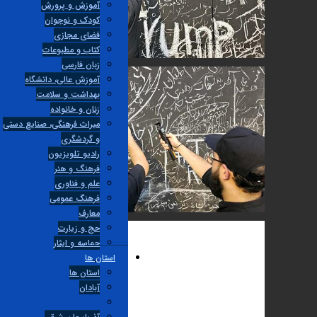
آموزش و پرورش
کودک و نوجوان
فضای مجازی
کتاب و مطبوعات
زبان فارسی
آموزش عالی، دانشگاه
بهداشت و سلامت
زنان و خانواده
میراث فرهنگی، صنایع دستی
و گردشگری
راديو تلويزيون
فرهنگ و هنر
علم و فناوری
فرهنگ عمومی
معارف
حج و زیارت
حماسه و ایثار
استان ها
استان ها
آبادان