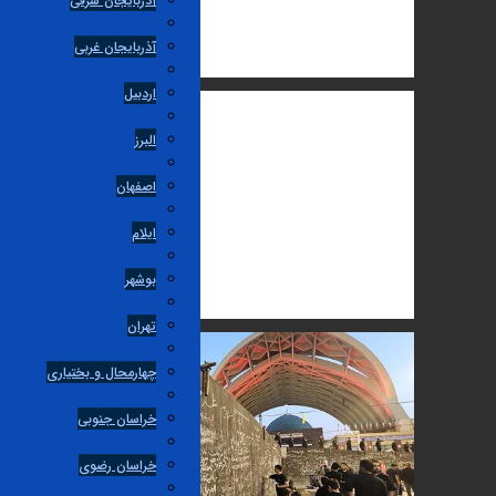
آذربایجان شرقی
آذربایجان غربی
اردبیل
البرز
اصفهان
ایلام
بوشهر
تهران
چهارمحال و بختیاری
خراسان جنوبی
خراسان رضوی